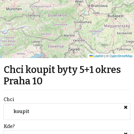
Leaflet
|
©
OpenStreetMap
Chci koupit byty 5+1 okres
Praha 10
Chci
koupit
Kde?