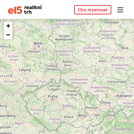
Chci inzerovat
+
−