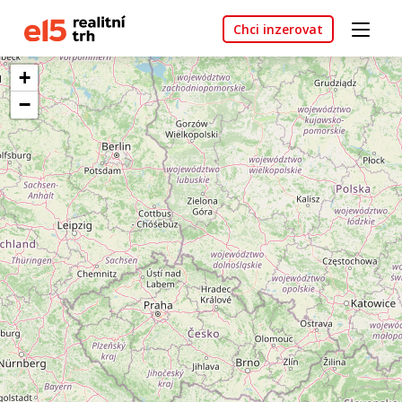
Chci inzerovat
+
−