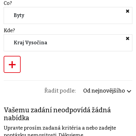
Co?
Byty
Kde?
Kraj Vysočina
+
Řadit podle:
Od nejnovějšího
Vašemu zadání neodpovídá žádná
nabídka
Upravte prosím zadaná kritéria a nebo zadejte
poptávku nemovitosti. Děkujeme