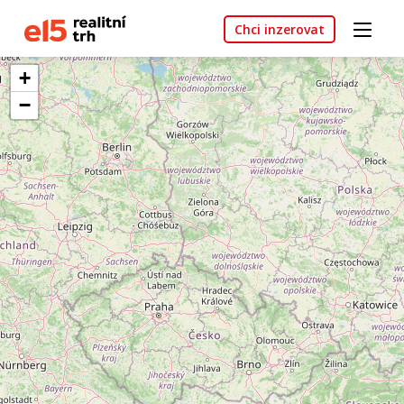
Chci inzerovat
+
−