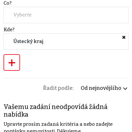
Co?
Vyberte
Kde?
Ústecký kraj
+
Řadit podle:
Od nejnovějšího
Vašemu zadání neodpovídá žádná
nabídka
Upravte prosím zadaná kritéria a nebo zadejte
poptávku nemovitosti. Děkujeme