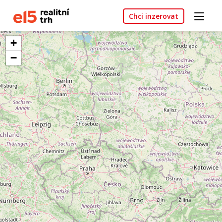
Chci inzerovat
+
−