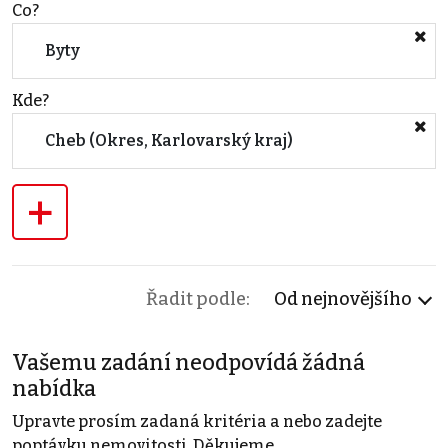
Co?
Byty
Kde?
Cheb (Okres, Karlovarský kraj)
+
Řadit podle:
Od nejnovějšího
Vašemu zadání neodpovídá žádná
nabídka
Upravte prosím zadaná kritéria a nebo zadejte
poptávku nemovitosti. Děkujeme