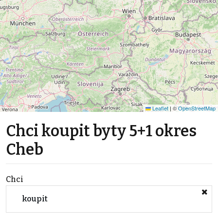
Leaflet
|
©
OpenStreetMap
Chci koupit byty 5+1 okres
Cheb
Chci
koupit