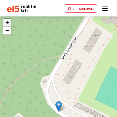
Chci inzerovat
+
−