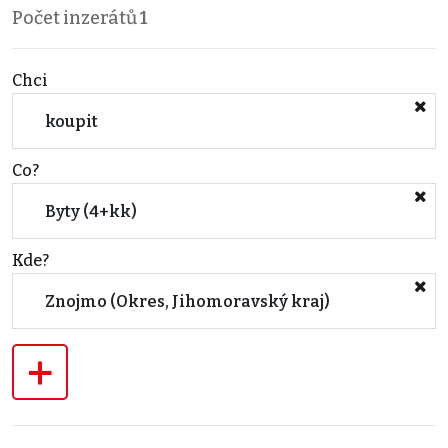
Počet inzerátů
1
Chci
koupit
Co?
Byty (4+kk)
Kde?
Znojmo (Okres, Jihomoravský kraj)
+