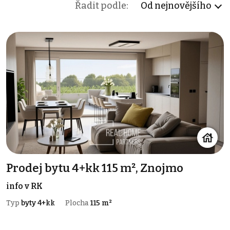
Řadit podle:
Od nejnovějšího
Prodej bytu 4+kk 115 m², Znojmo
info v RK
Typ
byty 4+kk
Plocha
115 m²