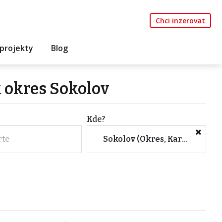
Chci inzerovat
projekty
Blog
k okres Sokolov
Kde?
rte
Sokolov (Okres, Karlovarský kraj)