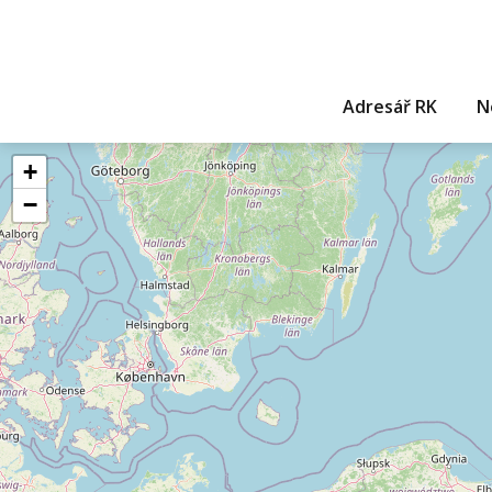
Adresář RK
N
+
−