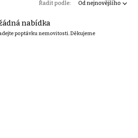
Řadit podle:
Od nejnovějšího
žádná nabídka
adejte poptávku nemovitosti. Děkujeme