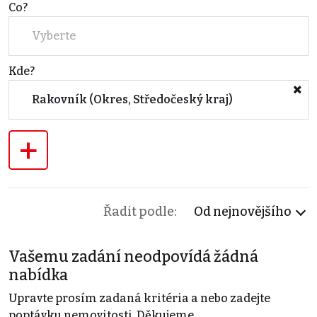
Co?
Vyberte
Kde?
Rakovník (Okres, Středočeský kraj)
+
Řadit podle:
Od nejnovějšího
Vašemu zadání neodpovídá žádná
nabídka
Upravte prosím zadaná kritéria a nebo zadejte
poptávku nemovitosti. Děkujeme