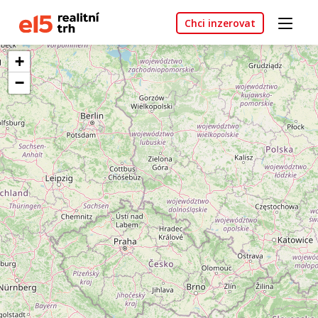
Chci inzerovat
+
−