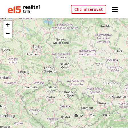
Chci inzerovat
+
−