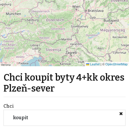
Leaflet
|
©
OpenStreetMap
Chci koupit byty 4+kk okres
Plzeň-sever
Chci
koupit