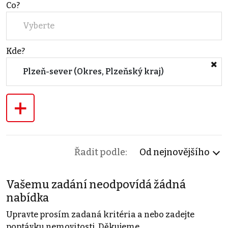
Co?
Vyberte
Kde?
Plzeň-sever (Okres, Plzeňský kraj)
+
Řadit podle:
Od nejnovějšího
Vašemu zadání neodpovídá žádná
nabídka
Upravte prosím zadaná kritéria a nebo zadejte
poptávku nemovitosti. Děkujeme