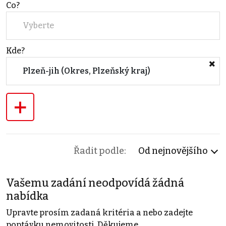
Co?
Vyberte
Kde?
Plzeň-jih (Okres, Plzeňský kraj)
+
Řadit podle:
Od nejnovějšího
Vašemu zadání neodpovídá žádná
nabídka
Upravte prosím zadaná kritéria a nebo zadejte
poptávku nemovitosti. Děkujeme