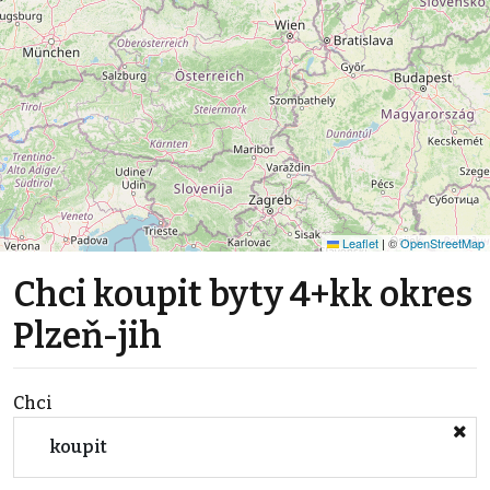
Leaflet
|
©
OpenStreetMap
Chci koupit byty 4+kk okres
Plzeň-jih
Chci
koupit