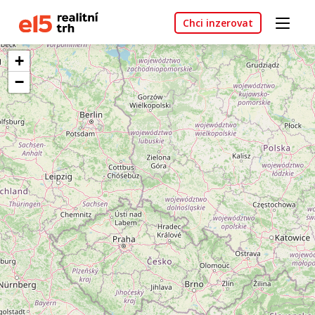
Chci inzerovat
+
−