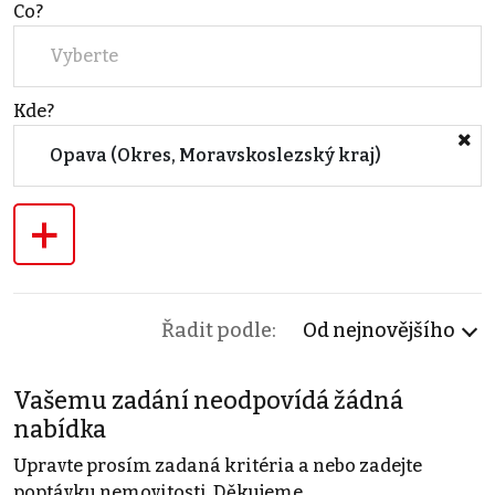
Co?
Vyberte
Kde?
Opava (Okres, Moravskoslezský kraj)
+
Řadit podle:
Od nejnovějšího
Vašemu zadání neodpovídá žádná
nabídka
Upravte prosím zadaná kritéria a nebo zadejte
poptávku nemovitosti. Děkujeme