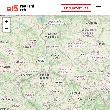
Chci inzerovat
+
−