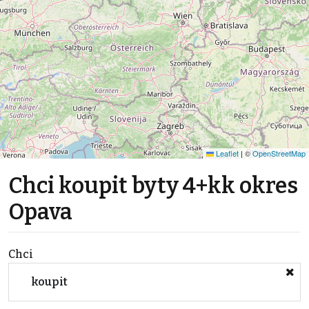
Leaflet
|
©
OpenStreetMap
Chci koupit byty 4+kk okres
Opava
Chci
koupit