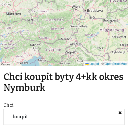
Leaflet
|
©
OpenStreetMap
Chci koupit byty 4+kk okres
Nymburk
Chci
koupit