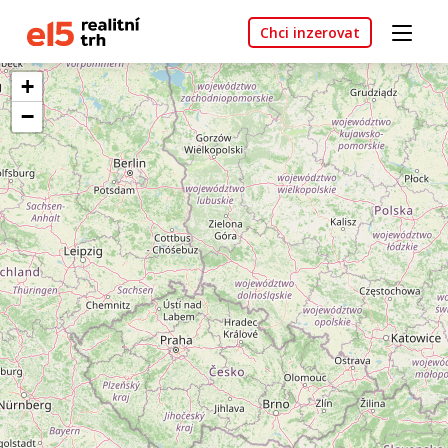
Chci inzerovat
+
−