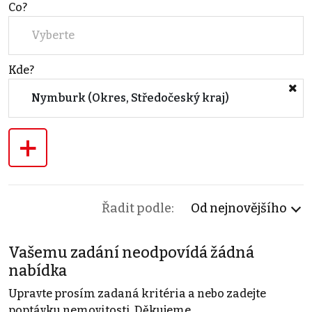
Co?
Vyberte
Kde?
Nymburk (Okres, Středočeský kraj)
+
Řadit podle:
Od nejnovějšího
Vašemu zadání neodpovídá žádná
nabídka
Upravte prosím zadaná kritéria a nebo zadejte
poptávku nemovitosti. Děkujeme