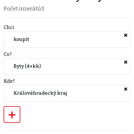
Počet inzerátů
1
Chci
koupit
Co?
Byty (4+kk)
Kde?
Královéhradecký kraj
+