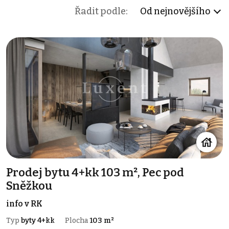
Řadit podle:
Od nejnovějšího
Prodej bytu 4+kk 103 m², Pec pod
Sněžkou
info v RK
Typ
byty 4+kk
Plocha
103 m²