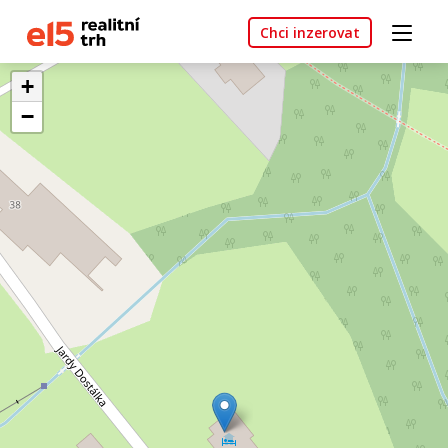
Chci inzerovat
+
−