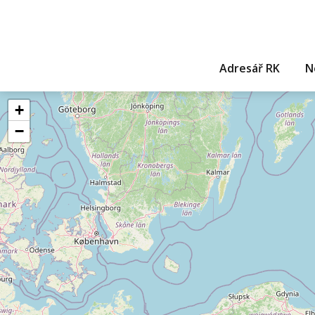
Adresář RK
N
+
−