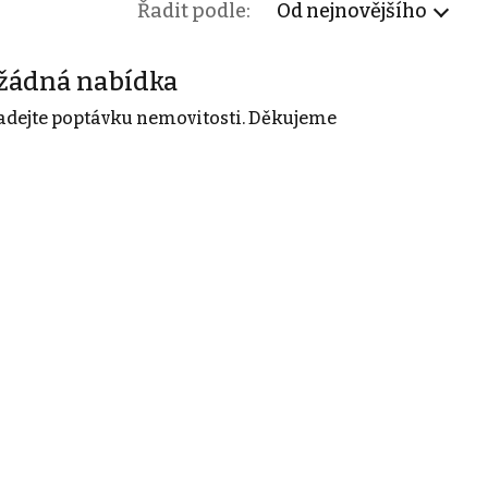
Řadit podle:
Od nejnovějšího
žádná nabídka
adejte poptávku nemovitosti. Děkujeme