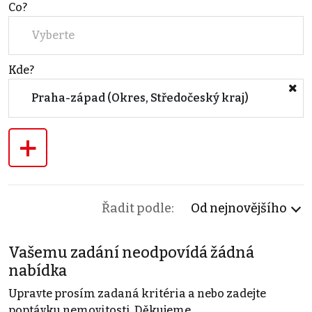
Co?
Vyberte
Kde?
Praha-západ (Okres, Středočeský kraj)
+
Řadit podle:
Od nejnovějšího
Vašemu zadání neodpovídá žádná
nabídka
Upravte prosím zadaná kritéria a nebo zadejte
poptávku nemovitosti. Děkujeme