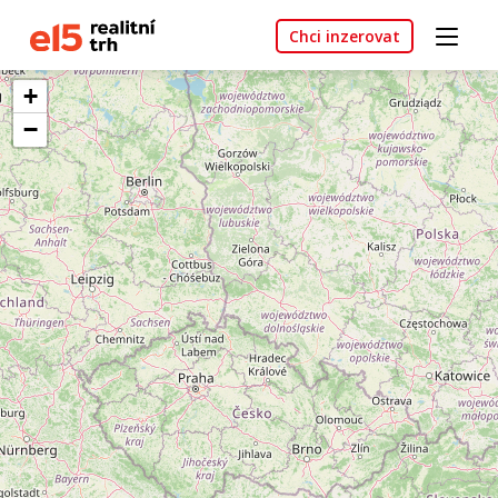
Chci inzerovat
+
−