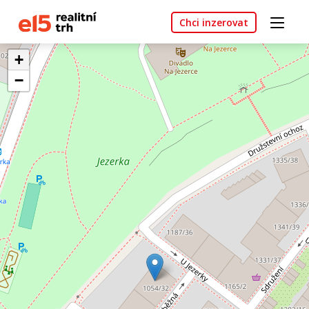
Chci inzerovat
+
−