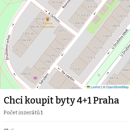
Leaflet
|
©
OpenStreetMap
Chci koupit byty 4+1 Praha
Počet inzerátů
1