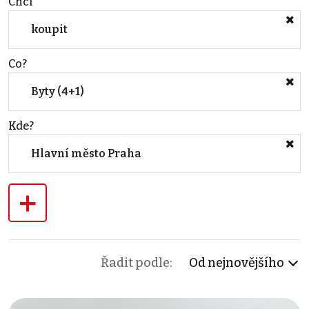
Chci
koupit
Co?
Byty (4+1)
Kde?
Hlavní město Praha
+
Řadit podle:
Od nejnovějšího