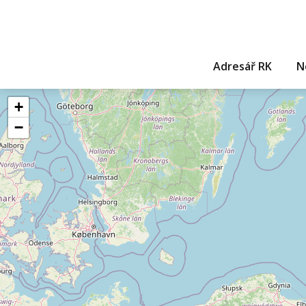
Adresář RK
N
+
−