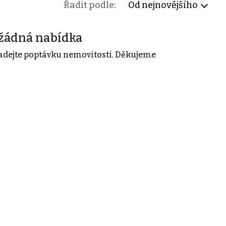
Řadit podle:
Od nejnovějšího
žádná nabídka
adejte poptávku nemovitosti. Děkujeme