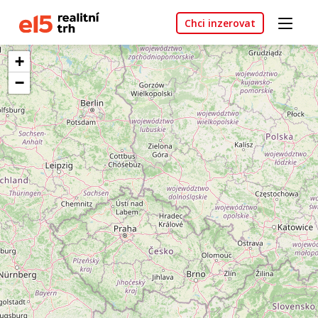
Chci inzerovat
+
−