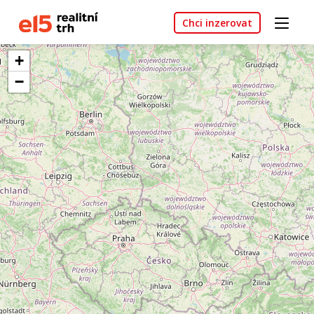
Chci inzerovat
+
−