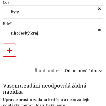
Co?
Byty
Kde?
Jihočeský kraj
+
Řadit podle:
Od nejnovějšího
Vašemu zadání neodpovídá žádná
nabídka
Upravte prosím zadaná kritéria a nebo zadejte
poptávku nemovitosti. Děkujeme