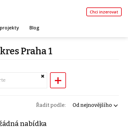
Chci inzerovat
projekty
Blog
okres Praha 1
+
rte
Řadit podle:
Od nejnovějšího
žádná nabídka