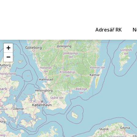
Adresář RK
N
+
−