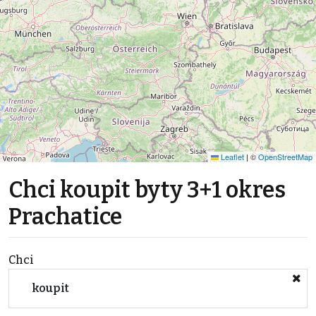
Leaflet
|
©
OpenStreetMap
Chci koupit byty 3+1 okres
Prachatice
Chci
koupit