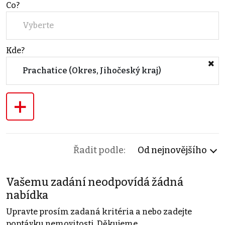
Co?
Vyberte
Kde?
Prachatice (Okres, Jihočeský kraj)
+
Řadit podle:
Od nejnovějšího
Vašemu zadání neodpovídá žádná
nabídka
Upravte prosím zadaná kritéria a nebo zadejte
poptávku nemovitosti. Děkujeme