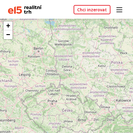
Chci inzerovat
+
−