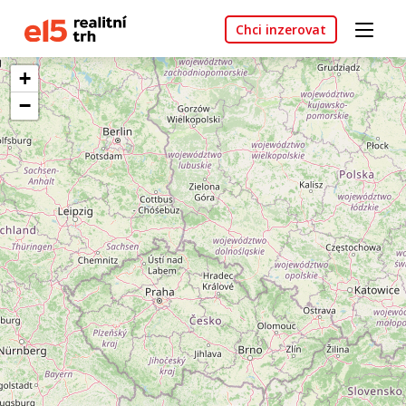
Chci inzerovat
+
−