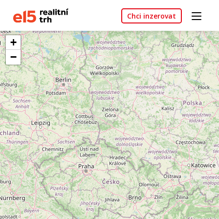
Chci inzerovat
+
−