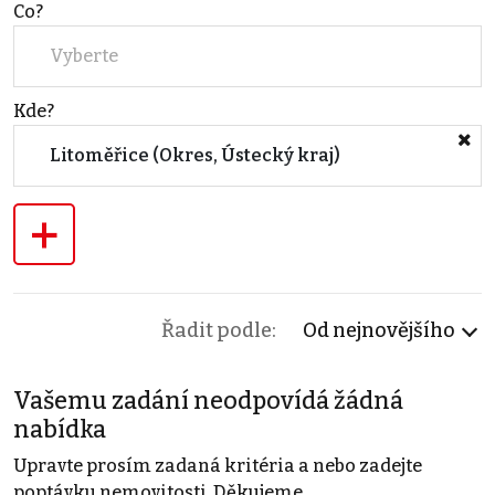
Co?
Vyberte
Kde?
Litoměřice (Okres, Ústecký kraj)
+
Řadit podle:
Od nejnovějšího
Vašemu zadání neodpovídá žádná
nabídka
Upravte prosím zadaná kritéria a nebo zadejte
poptávku nemovitosti. Děkujeme