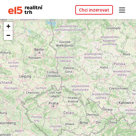
Chci inzerovat
+
−