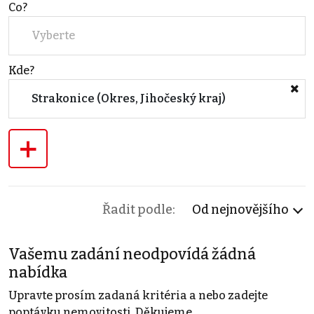
Co?
Vyberte
Kde?
Strakonice (Okres, Jihočeský kraj)
+
Řadit podle:
Od nejnovějšího
Vašemu zadání neodpovídá žádná
nabídka
Upravte prosím zadaná kritéria a nebo zadejte
poptávku nemovitosti. Děkujeme