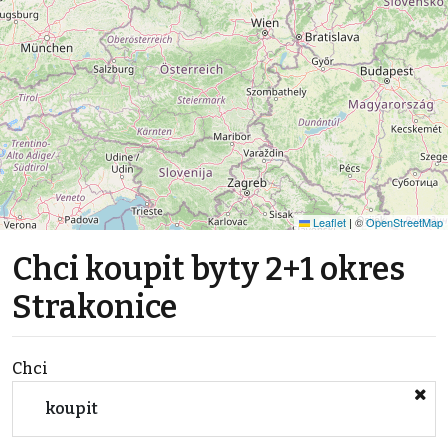
Leaflet
|
©
OpenStreetMap
Chci koupit byty 2+1 okres
Strakonice
Chci
koupit