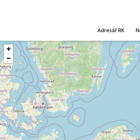
Adresář RK
N
+
−