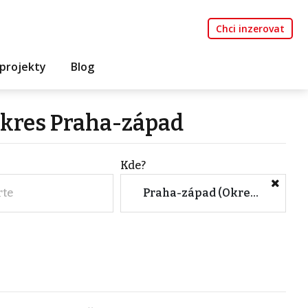
Chci inzerovat
projekty
Blog
 okres Praha-západ
Kde?
rte
Praha-západ (Okres, Středočeský kraj)