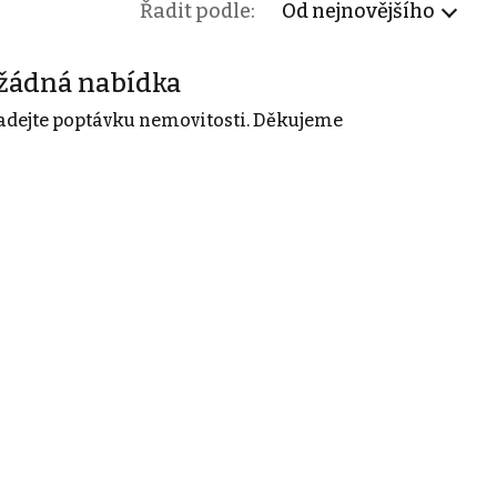
Řadit podle:
Od nejnovějšího
žádná nabídka
adejte poptávku nemovitosti. Děkujeme