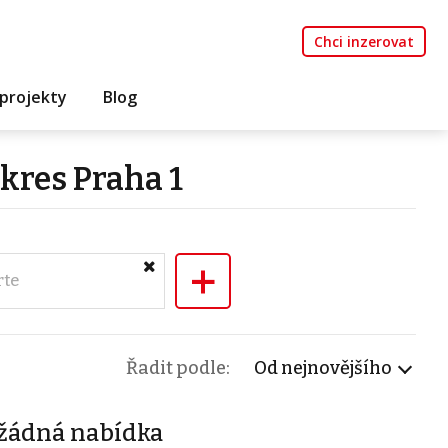
Chci inzerovat
projekty
Blog
okres Praha 1
+
rte
Řadit podle:
Od nejnovějšího
žádná nabídka