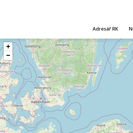
Adresář RK
N
+
−