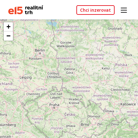
Chci inzerovat
+
−