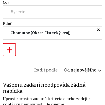
Co?
Vyberte
Kde?
Chomutov (Okres, Ústecký kraj)
+
Řadit podle:
Od nejnovějšího
Vašemu zadání neodpovídá žádná
nabídka
Upravte prosím zadaná kritéria a nebo zadejte
poptávku nemovitosti. Děkujeme