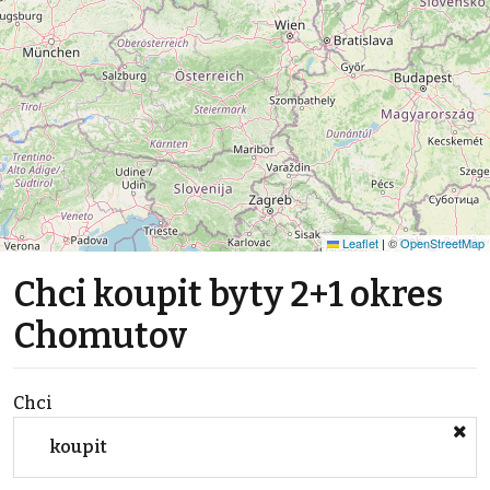
Leaflet
|
©
OpenStreetMap
Chci koupit byty 2+1 okres
Chomutov
Chci
koupit