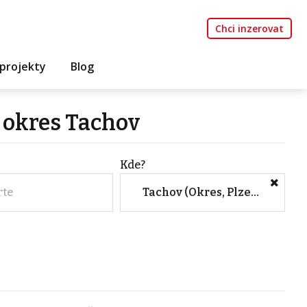
Chci inzerovat
projekty
Blog
k okres Tachov
Kde?
rte
Tachov (Okres, Plzeňský kraj)