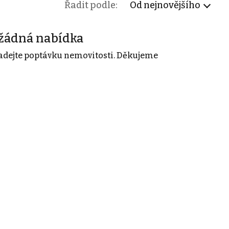
Řadit podle:
Od nejnovějšího
žádná nabídka
adejte poptávku nemovitosti. Děkujeme