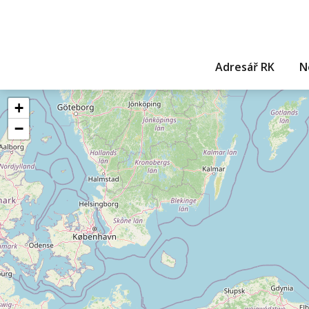
Adresář RK
N
+
−