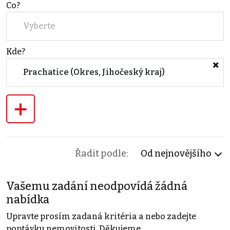
Co?
Vyberte
Kde?
Prachatice (Okres, Jihočeský kraj)
+
Řadit podle:
Od nejnovějšího
Vašemu zadání neodpovídá žádná
nabídka
Upravte prosím zadaná kritéria a nebo zadejte
poptávku nemovitosti. Děkujeme