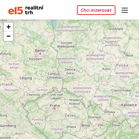
Chci inzerovat
+
−