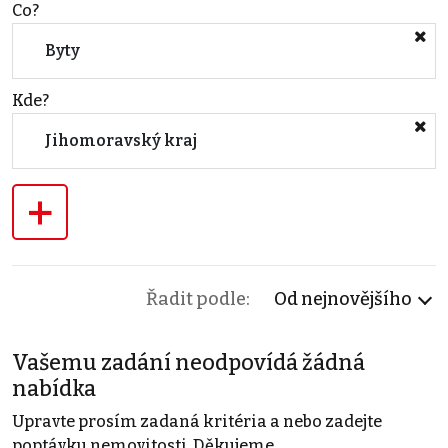
Co?
Byty
Kde?
Jihomoravský kraj
+
Řadit podle:
Od nejnovějšího
Vašemu zadání neodpovídá žádná
nabídka
Upravte prosím zadaná kritéria a nebo zadejte
poptávku nemovitosti. Děkujeme