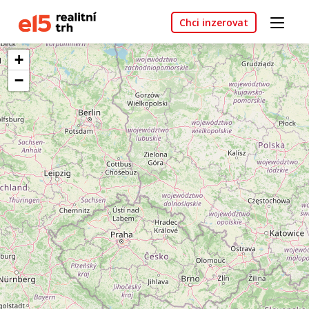
Chci inzerovat
+
−