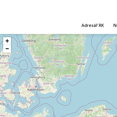
Adresář RK
N
+
−