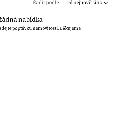
Řadit podle:
Od nejnovějšího
žádná nabídka
adejte poptávku nemovitosti. Děkujeme