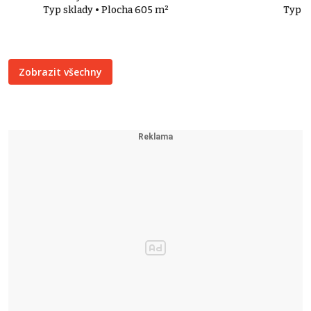
Typ sklady • Plocha 605 m²
Typ s
Zobrazit všechny