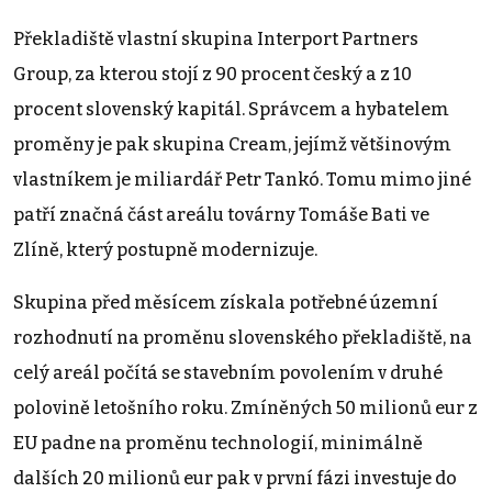
Překladiště vlastní skupina Interport Partners
Group, za kterou stojí z 90 procent český a z 10
procent slovenský kapitál. Správcem a hybatelem
proměny je pak skupina Cream, jejímž většinovým
vlastníkem je miliardář Petr Tankó. Tomu mimo jiné
patří značná část areálu továrny Tomáše Bati ve
Zlíně, který postupně modernizuje.
Skupina před měsícem získala potřebné územní
rozhodnutí na proměnu slovenského překladiště, na
celý areál počítá se stavebním povolením v druhé
polovině letošního roku. Zmíněných 50 milionů eur z
EU padne na proměnu technologií, minimálně
dalších 20 milionů eur pak v první fázi investuje do