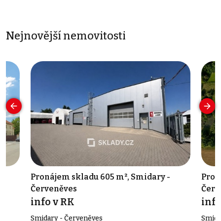
Nejnovější nemovitosti
,
Pronájem skladu 605 m², Smidary -
Pron
Červeněves
Červ
info v RK
info
Smidary - Červeněves
Smida