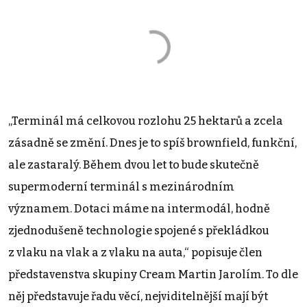
„Terminál má celkovou rozlohu 25 hektarů a zcela
zásadně se změní. Dnes je to spíš brownfield, funkční,
ale zastaralý. Během dvou let to bude skutečně
supermoderní terminál s mezinárodním
významem. Dotaci máme na intermodál, hodně
zjednodušeně technologie spojené s překládkou
z vlaku na vlak a z vlaku na auta,“ popisuje člen
představenstva skupiny Cream Martin Jarolím. To dle
něj představuje řadu věcí, nejviditelnější mají být