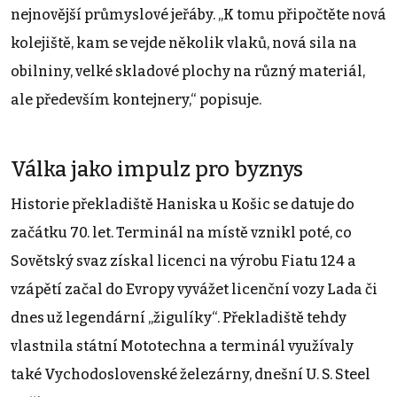
nejnovější průmyslové jeřáby. „K tomu připočtěte nová
kolejiště, kam se vejde několik vlaků, nová sila na
obilniny, velké skladové plochy na různý materiál,
ale především kontejnery,“ popisuje.
Válka jako impulz pro byznys
Historie překladiště Haniska u Košic se datuje do
začátku 70. let. Terminál na místě vznikl poté, co
Sovětský svaz získal licenci na výrobu Fiatu 124 a
vzápětí začal do Evropy vyvážet licenční vozy Lada či
dnes už legendární „žigulíky“. Překladiště tehdy
vlastnila státní Mototechna a terminál využívaly
také Vychodoslovenské železárny, dnešní U. S. Steel