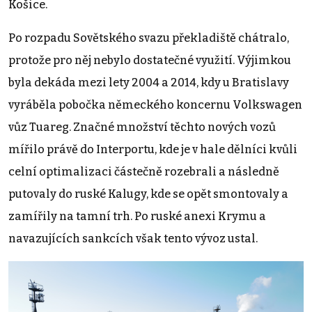
Košice.
Po rozpadu Sovětského svazu překladiště chátralo,
protože pro něj nebylo dostatečné využití. Výjimkou
byla dekáda mezi lety 2004 a 2014, kdy u Bratislavy
vyráběla pobočka německého koncernu Volkswagen
vůz Tuareg. Značné množství těchto nových vozů
mířilo právě do Interportu, kde je v hale dělníci kvůli
celní optimalizaci částečně rozebrali a následně
putovaly do ruské Kalugy, kde se opět smontovaly a
zamířily na tamní trh. Po ruské anexi Krymu a
navazujících sankcích však tento vývoz ustal.