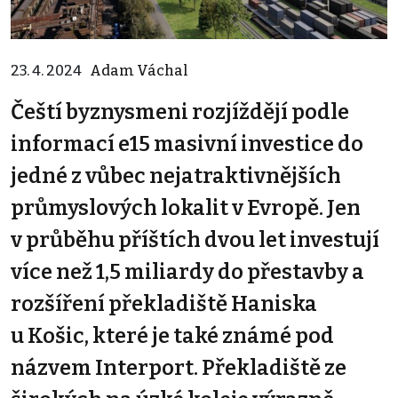
23. 4. 2024
Adam Váchal
Čeští byznysmeni rozjíždějí podle
informací e15 masivní investice do
jedné z vůbec nejatraktivnějších
průmyslových lokalit v Evropě. Jen
v průběhu příštích dvou let investují
více než 1,5 miliardy do přestavby a
rozšíření překladiště Haniska
u Košic, které je také známé pod
názvem Interport. Překladiště ze