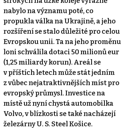
širokých na úzké koleje výrazně
nabylo na významu poté, co
propukla válka na Ukrajině, a jeho
rozšíření se stalo důležité pro celou
Evropskou unii. Ta na jeho proměnu
loni schválila dotaci 50 milionů eur
(1,25 miliardy korun). Areál se
v příštích letech může stát jedním
z vůbec nejatraktivnějších míst pro
evropský průmysl. Investice na
místě už nyní chystá automobilka
Volvo, v blízkosti se také nacházejí
železárny U. S. Steel Košice.