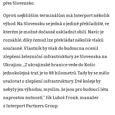
přes Slovensko.
Oproti nejbližším terminálům má Interport několik
výhod. Na Slovensku se jedná o jediné překladiště, ve
kterém je možné dočasně uskladnit obilí. Navíc je
rozsáhlé, díky čemuž lze překládat několik vlaků
současně. Vlastník by však do budoucna ocenil
zlepšení železniční infrastruktury ze Slovenska na
Ukrajinu. „Z ukrajinské hranice vede do Košic
jednokolejná trať, je to 88 kilometrů. Tady by se mělo
uvažovat o zlepšení infrastruktury. Dvě koleje by
nebyly jen výhodou, myslím, že jsou pro budoucí léta
naprostou nutností,“ řík Luboš Fronk, manažer
z Interport Partners Group.