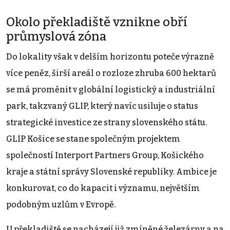
Okolo překladiště vznikne obří
průmyslová zóna
Do lokality však v delším horizontu poteče výrazně
více peněz, širší areál o rozloze zhruba 600 hektarů
se má proměnit v globální logistický a industriální
park, takzvaný GLIP, který navíc usiluje o status
strategické investice ze strany slovenského státu.
GLIP Košice se stane společným projektem
společností Interport Partners Group, Košického
kraje a státní správy Slovenské republiky. Ambice je
konkurovat, co do kapacit i významu, největším
podobným uzlům v Evropě.
U překladiště se nacházejí již zmíněné železárny a na