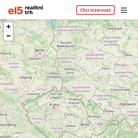
Chci inzerovat
+
−