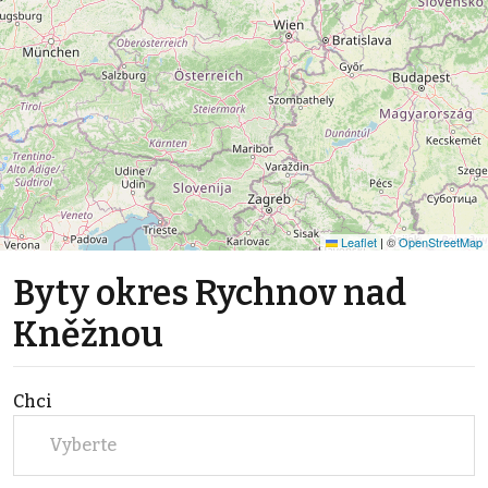
Leaflet
|
©
OpenStreetMap
Byty okres Rychnov nad
Kněžnou
Chci
Vyberte