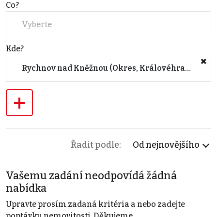
Co?
Vyberte
Kde?
Rychnov nad Kněžnou (Okres, Královéhradecký kraj)
+
Řadit podle:
Od nejnovějšího
Vašemu zadání neodpovídá žádná
nabídka
Upravte prosím zadaná kritéria a nebo zadejte
poptávku nemovitosti. Děkujeme