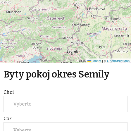
Leaflet
|
©
OpenStreetMap
Byty pokoj okres Semily
Chci
Vyberte
Co?
Vyberte