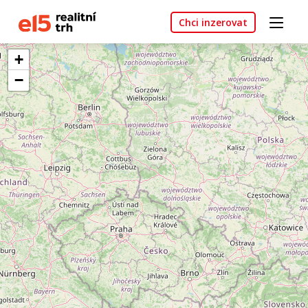
Chci inzerovat
+
−