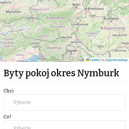
Leaflet
|
©
OpenStreetMap
Byty pokoj okres Nymburk
Chci
Vyberte
Co?
Vyberte