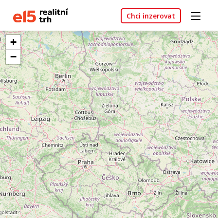
Chci inzerovat
+
−