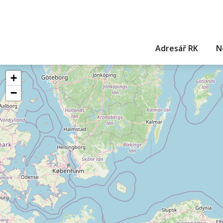
Adresář RK
N
+
−