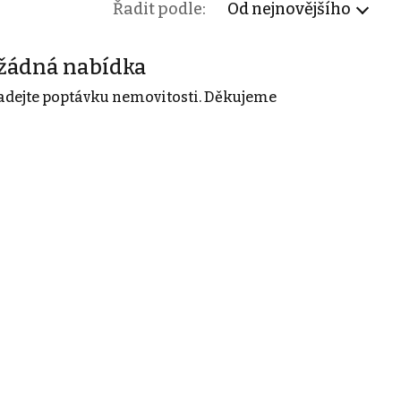
Řadit podle:
Od nejnovějšího
žádná nabídka
adejte poptávku nemovitosti. Děkujeme