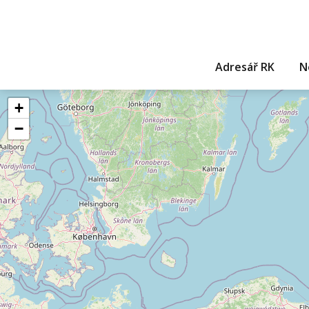
Adresář RK
N
+
−