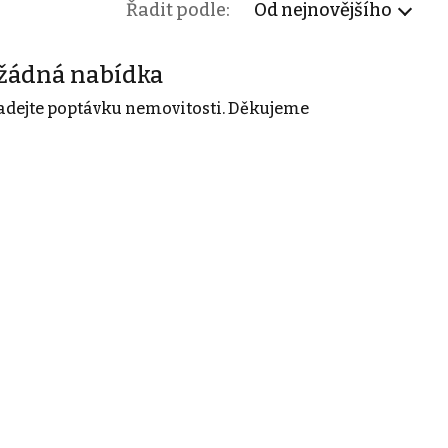
Řadit podle:
Od nejnovějšího
žádná nabídka
adejte poptávku nemovitosti. Děkujeme