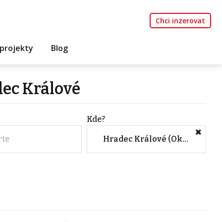
Chci inzerovat
projekty
Blog
dec Králové
Kde?
rte
Hradec Králové (Okres, Královéhradecký kraj)