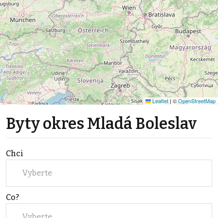
Leaflet
|
©
OpenStreetMap
Byty okres Mladá Boleslav
Chci
Vyberte
Co?
Vyberte