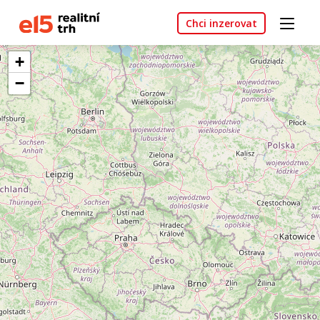
Chci inzerovat
+
−