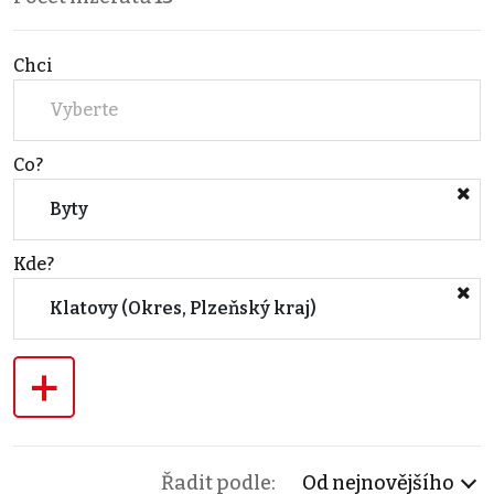
Chci
Vyberte
Co?
Byty
Kde?
Klatovy (Okres, Plzeňský kraj)
+
Řadit podle:
Od nejnovějšího