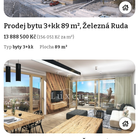
Prodej bytu 3+kk 89 m², Železná Ruda
13 888 500 Kč
(156 051 Kč za m²)
Typ
byty 3+kk
Plocha
89 m²