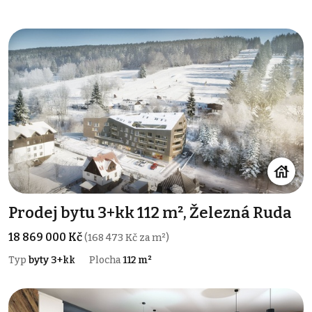
Prodej bytu 3+kk 112 m², Železná Ruda
18 869 000 Kč
(168 473 Kč za m²)
Typ
byty 3+kk
Plocha
112 m²