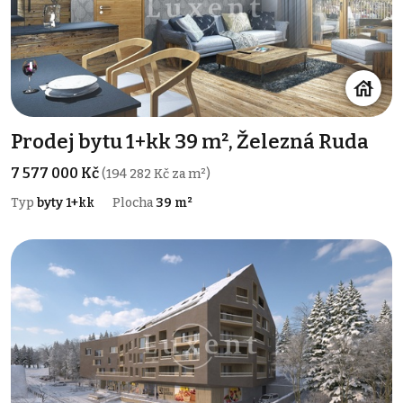
Prodej bytu 1+kk 39 m², Železná Ruda
7 577 000 Kč
(194 282 Kč za m²)
Typ
byty 1+kk
Plocha
39 m²