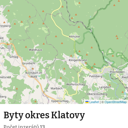
Leaflet
|
©
OpenStreetMap
Byty okres Klatovy
Počet inzerátů
13