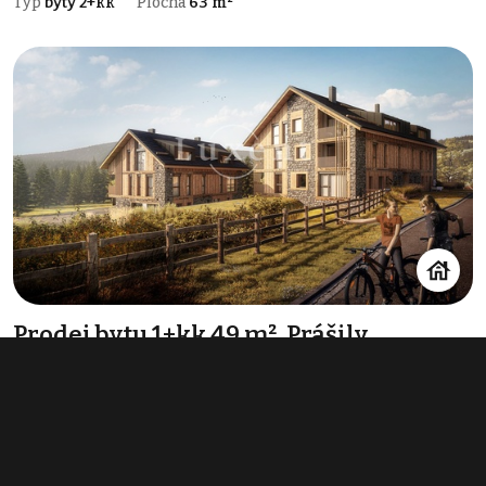
Typ
byty 2+kk
Plocha
63 m²
Prodej bytu 1+kk 49 m², Prášily
info v RK
Typ
byty 1+kk
Plocha
49 m²