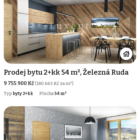
Prodej bytu 2+kk 54 m², Železná Ruda
9 755 900 Kč
(180 665 Kč za m²)
Typ
byty 2+kk
Plocha
54 m²