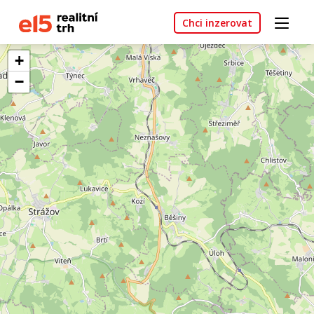
Chci inzerovat
+
−