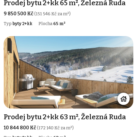
Prodej bytu 2+kk 65 m², Železná Ruda
9 850 500 Kč
(151 546 Kč za m²)
Typ
byty 2+kk
Plocha
65 m²
Prodej bytu 2+kk 63 m², Železná Ruda
10 844 800 Kč
(172 140 Kč za m²)