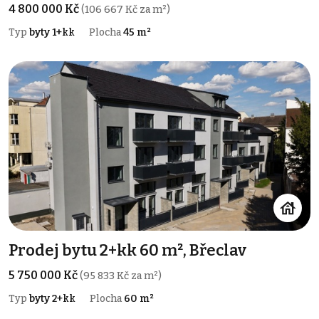
4 800 000 Kč
(106 667 Kč za m²)
Typ
byty 1+kk
Plocha
45 m²
Prodej bytu 2+kk 60 m², Břeclav
5 750 000 Kč
(95 833 Kč za m²)
Typ
byty 2+kk
Plocha
60 m²