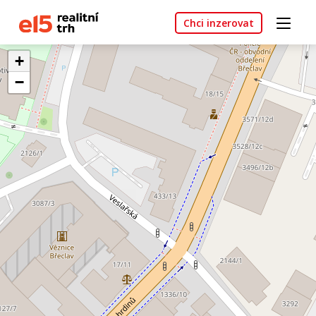
Chci inzerovat
+
−