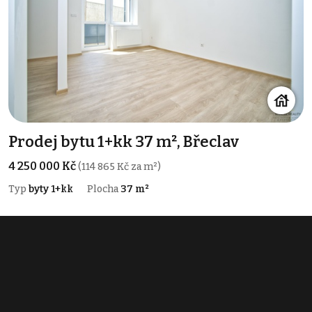
Prodej bytu 1+kk 37 m², Břeclav
4 250 000 Kč
(114 865 Kč za m²)
Typ
byty 1+kk
Plocha
37 m²