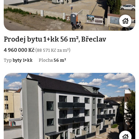
Prodej bytu 1+kk 56 m², Břeclav
4 960 000 Kč
(88 571 Kč za m²)
Typ
byty 1+kk
Plocha
56 m²