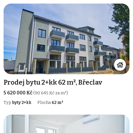
Prodej bytu 2+kk 62 m², Břeclav
5 620 000 Kč
(90 645 Kč za m²)
Typ
byty 2+kk
Plocha
62 m²