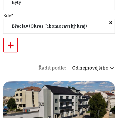
Byty
Kde?
Břeclav (Okres, Jihomoravský kraj)
+
Řadit podle:
Od nejnovějšího