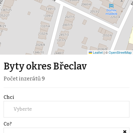
Leaflet
|
©
OpenStreetMap
Byty okres Břeclav
Počet inzerátů
9
Chci
Vyberte
Co?