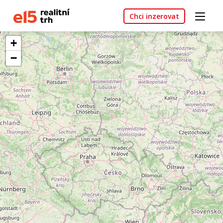
Chci inzerovat
+
−