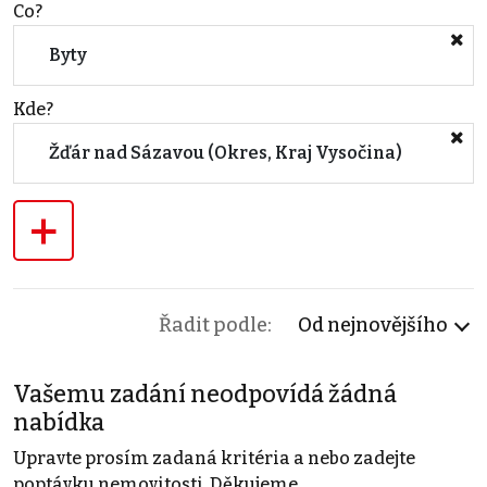
Co?
Byty
Kde?
Žďár nad Sázavou (Okres, Kraj Vysočina)
+
Řadit podle:
Od nejnovějšího
Vašemu zadání neodpovídá žádná
nabídka
Upravte prosím zadaná kritéria a nebo zadejte
poptávku nemovitosti. Děkujeme