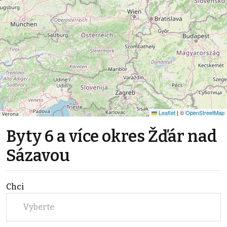
Leaflet
|
©
OpenStreetMap
Byty 6 a více okres Žďár nad
Sázavou
Chci
Vyberte