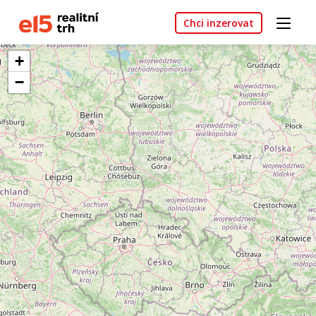
Chci inzerovat
+
−