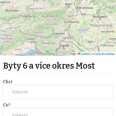
Leaflet
|
©
OpenStreetMap
Byty 6 a více okres Most
Chci
Vyberte
Co?
Vyberte