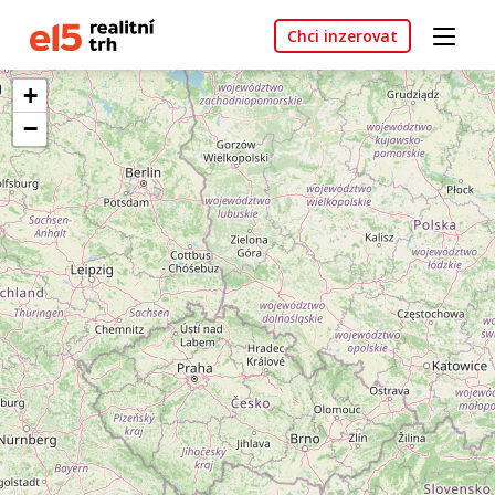
Chci inzerovat
+
−