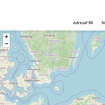
Adresář RK
N
+
−