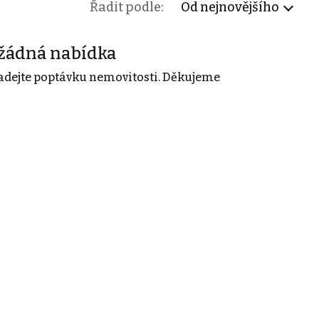
Řadit podle:
Od nejnovějšího
žádná nabídka
adejte poptávku nemovitosti. Děkujeme