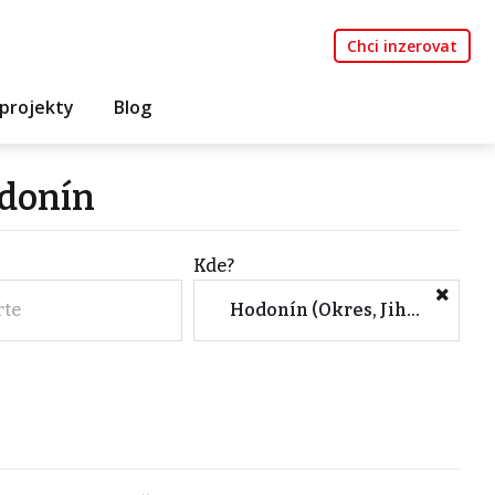
Chci inzerovat
projekty
Blog
odonín
Kde?
rte
Hodonín (Okres, Jihomoravský kraj)