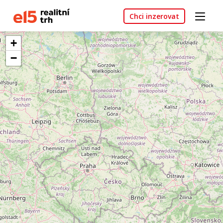
Chci inzerovat
+
−