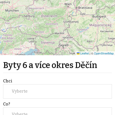
Leaflet
|
©
OpenStreetMap
Byty 6 a více okres Děčín
Chci
Vyberte
Co?
Vyberte