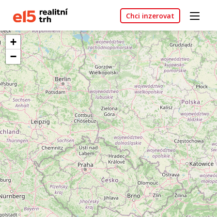
Chci inzerovat
+
−