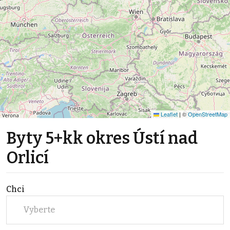
Leaflet
|
©
OpenStreetMap
Byty 5+kk okres Ústí nad
Orlicí
Chci
Vyberte