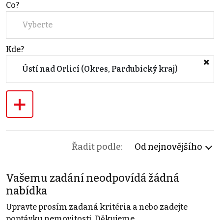
Co?
Vyberte
Kde?
Ústí nad Orlicí (Okres, Pardubický kraj)
+
Řadit podle:
Od nejnovějšího
Vašemu zadání neodpovídá žádná
nabídka
Upravte prosím zadaná kritéria a nebo zadejte
poptávku nemovitosti. Děkujeme