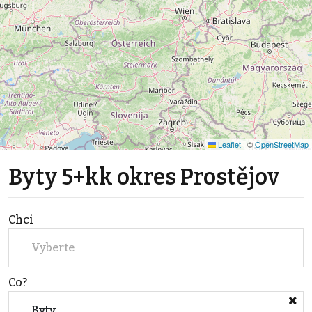
Leaflet
|
©
OpenStreetMap
Byty 5+kk okres Prostějov
Chci
Vyberte
Co?
Byty