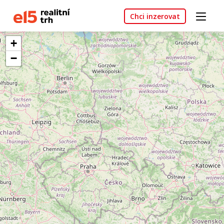
Chci inzerovat
+
−