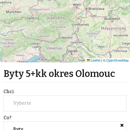
Leaflet
|
©
OpenStreetMap
Byty 5+kk okres Olomouc
Chci
Vyberte
Co?
Byty