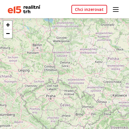
Chci inzerovat
+
−