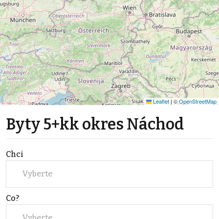
Leaflet
|
©
OpenStreetMap
Byty 5+kk okres Náchod
Chci
Vyberte
Co?
Vyberte