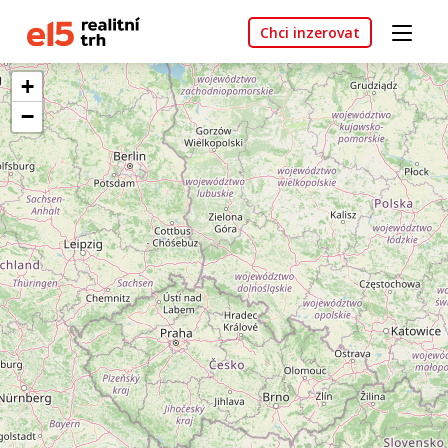
Chci inzerovat
+
−