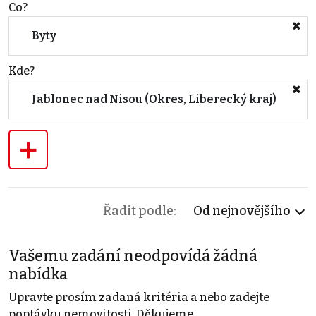
Co?
Byty
Kde?
Jablonec nad Nisou (Okres, Liberecký kraj)
+
Řadit podle:
Od nejnovějšího
Vašemu zadání neodpovídá žádná
nabídka
Upravte prosím zadaná kritéria a nebo zadejte
poptávku nemovitosti. Děkujeme