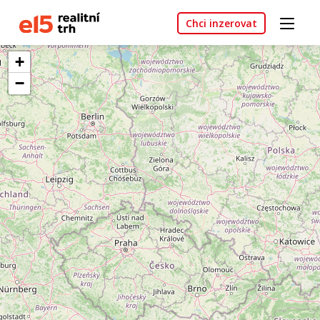
Chci inzerovat
+
−