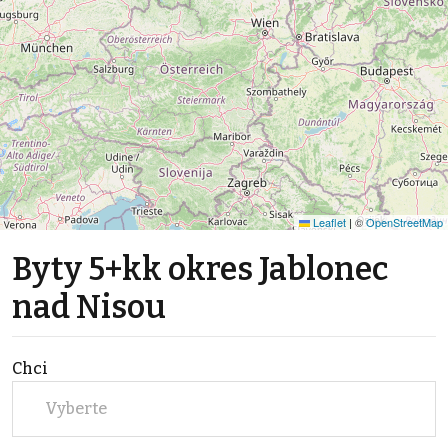
Leaflet
|
©
OpenStreetMap
Byty 5+kk okres Jablonec
nad Nisou
Chci
Vyberte