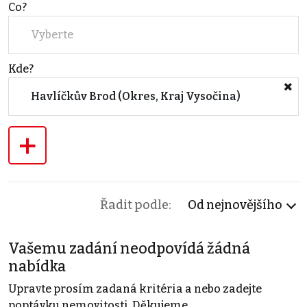
Co?
Vyberte
Kde?
Havlíčkův Brod (Okres, Kraj Vysočina)
+
Řadit podle:
Od nejnovějšího
Vašemu zadání neodpovídá žádná
nabídka
Upravte prosím zadaná kritéria a nebo zadejte
poptávku nemovitosti. Děkujeme