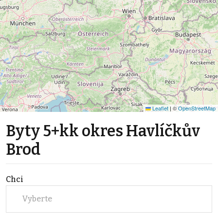
Leaflet
|
©
OpenStreetMap
Byty 5+kk okres Havlíčkův
Brod
Chci
Vyberte