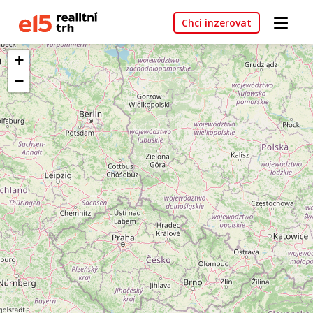
Chci inzerovat
+
−